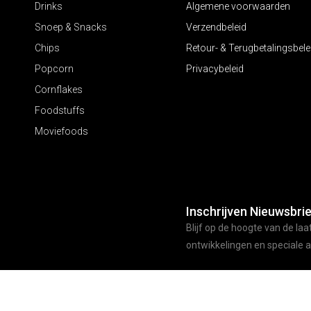
Drinks
Algemene voorwaarden
Snoep & Snacks
Verzendbeleid
Chips
Retour- & Terugbetalingsbele
Popcorn
Privacybeleid
Cornflakes
Foodstuffs
Moviefoods
Inschrijven Nieuwsbrie
Blijf op de hoogte van de laa
ontwikkelingen en speciale 