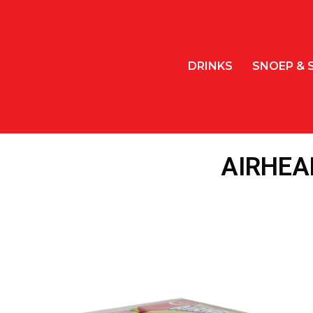
DRINKS
SNOEP & 
AIRHEA