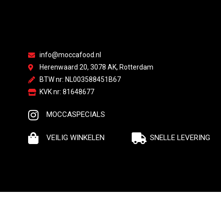
info@moccafood.nl
Herenwaard 20, 3078 AK, Rotterdam
BTW nr: NL003588451B67
KVK nr: 81648677
MOCCASPECIALS
VEILIG WINKELEN
SNELLE LEVERING
© Moccafood | All rights reserved | Made by webdyno.nl