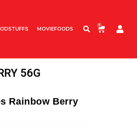
ODSTUFFS
MOVIEFOODS
RRY 56G
es Rainbow Berry