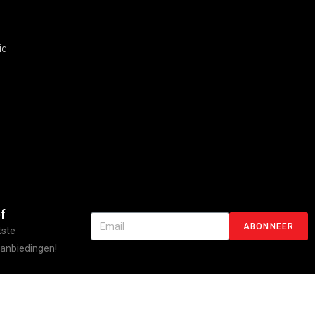
id
f
ABONNEER
tste
aanbiedingen!