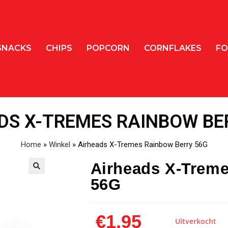
SNACKS
CHIPS
POPCORN
CORNFLAKES
FO
DS X-TREMES RAINBOW BE
Home
»
Winkel
»
Airheads X-Tremes Rainbow Berry 56G
Airheads X-Trem
56G
🔍
€
1,95
Uitverkocht