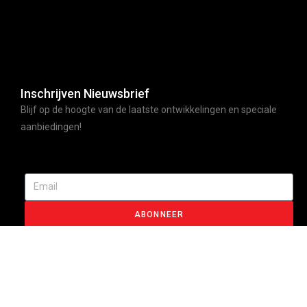
Inschrijven Nieuwsbrief
Blijf op de hoogte van de laatste ontwikkelingen en speciale
aanbiedingen!
ABONNEER
© Moccafood | All rights reserved | Made by webdyno.nl