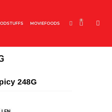
ODSTUFFS
MOVIEFOODS
G
picy 248G
LLEN