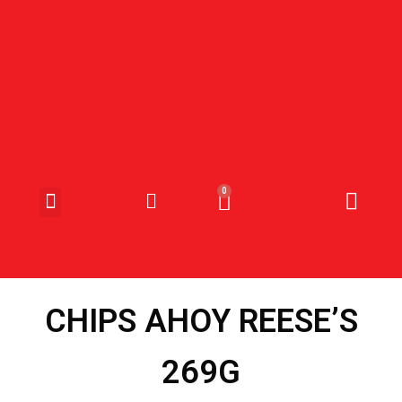
SNOEP & SNACKS
CHIPS AHOY REESE’S
269G