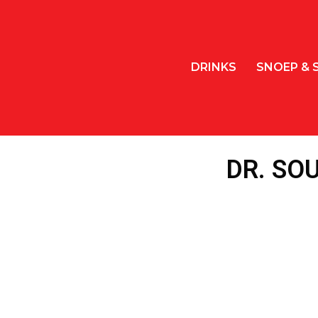
DRINKS
SNOEP & 
DR. SO