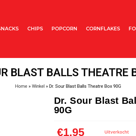
SNACKS
CHIPS
POPCORN
CORNFLAKES
FO
UR BLAST BALLS THEATRE 
Home
»
Winkel
»
Dr. Sour Blast Balls Theatre Box 90G
Dr. Sour Blast Ba
90G
€
1,95
Uitverkocht