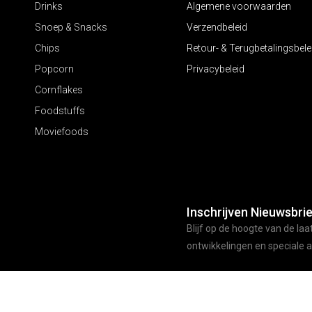
Drinks
Algemene voorwaarden
Snoep & Snacks
Verzendbeleid
Chips
Retour- & Terugbetalingsbele
Popcorn
Privacybeleid
Cornflakes
Foodstuffs
Moviefoods
Inschrijven Nieuwsbrie
Blijf op de hoogte van de laa
ontwikkelingen en speciale 