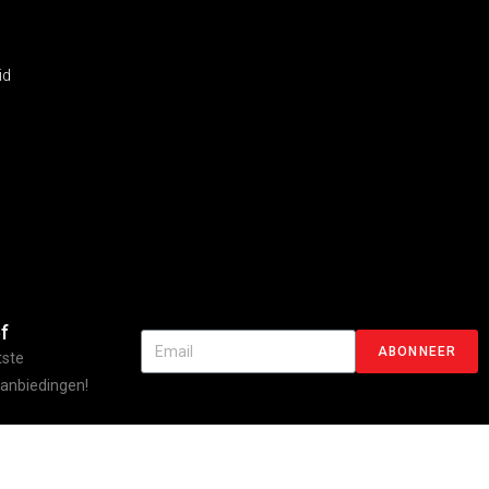
id
f
ABONNEER
tste
aanbiedingen!