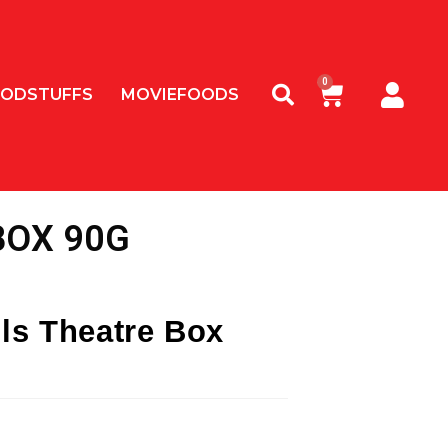
ODSTUFFS
MOVIEFOODS
BOX 90G
lls Theatre Box