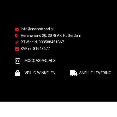
info@moccafood.nl
Herenwaard 20, 3078 AK, Rotterdam
BTW nr: NL003588451B67
KVK nr: 81648677
MOCCASPECIALS
VEILIG WINKELEN
SNELLE LEVERING
© Moccafood | All rights reserved | Made by webdyno.nl