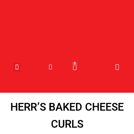
SNOEP & SNACKS
HERR’S BAKED CHEESE
CURLS