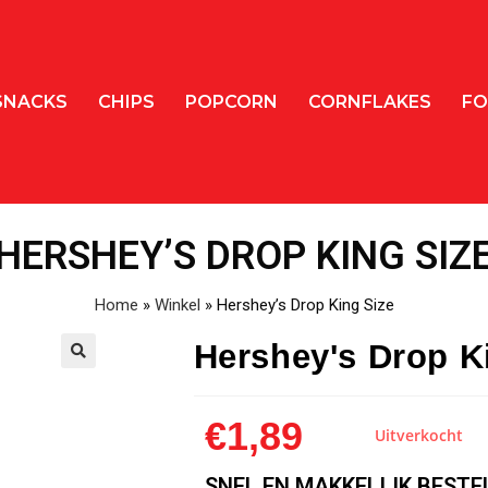
SNACKS
CHIPS
POPCORN
CORNFLAKES
FO
HERSHEY’S DROP KING SIZ
Home
»
Winkel
»
Hershey’s Drop King Size
Hershey's Drop K
€
1,89
Uitverkocht
SNEL EN MAKKELIJK BESTE