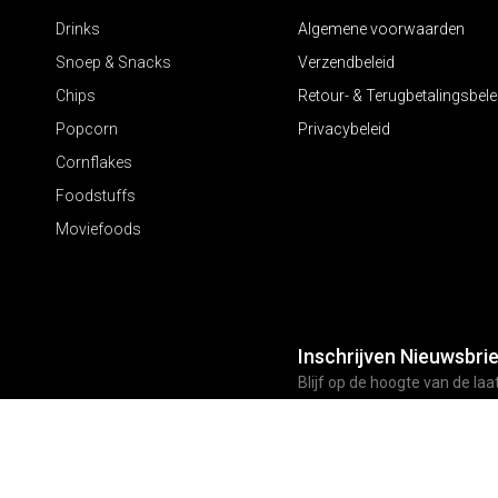
Drinks
Algemene voorwaarden
Snoep & Snacks
Verzendbeleid
Chips
Retour- & Terugbetalingsbele
Popcorn
Privacybeleid
Cornflakes
Foodstuffs
Moviefoods
Inschrijven Nieuwsbrie
Blijf op de hoogte van de laa
ontwikkelingen en speciale 