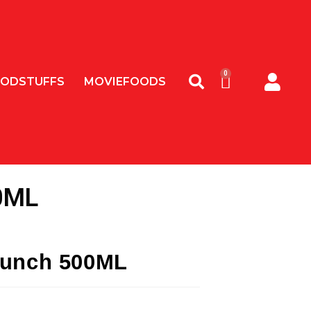
ODSTUFFS
MOVIEFOODS
0ML
Punch 500ML