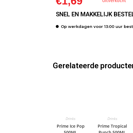
€
1,69
Uitverkocht
SNEL EN MAKKELIJK BESTE
Op werkdagen voor 13:00 uur bes
Gerelateerde producte
Drinks
Drinks
Prime Ice Pop
Prime Tropical
500ML
Punch 500ML