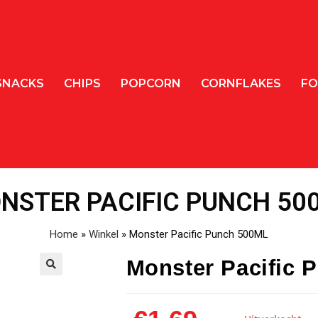
SNACKS
CHIPS
POPCORN
CORNFLAKES
FO
NSTER PACIFIC PUNCH 50
Home
»
Winkel
»
Monster Pacific Punch 500ML
Monster Pacific 
🔍