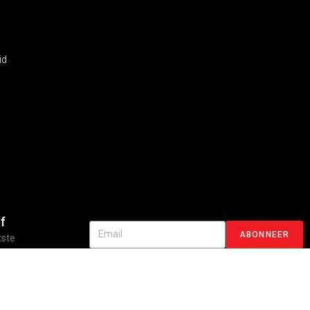
id
f
ABONNEER
tste
aanbiedingen!