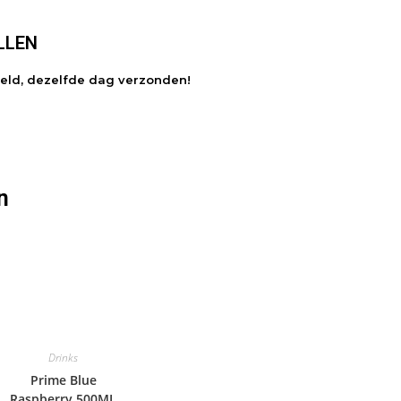
LLEN
teld, dezelfde dag verzonden!
n
Drinks
Prime Blue
Raspberry 500ML