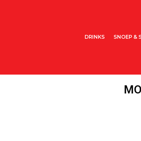
DRINKS
SNOEP & 
MO