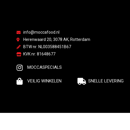
info@moccafood.nl
Herenwaard 20, 3078 AK, Rotterdam
BTW nr: NL003588451B67
KVK nr: 81648677
MOCCASPECIALS
VEILIG WINKELEN
SNELLE LEVERING
© Moccafood | All rights reserved | Made by webdyno.nl