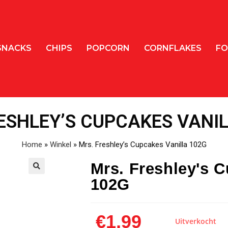
SNACKS
CHIPS
POPCORN
CORNFLAKES
FO
ESHLEY’S CUPCAKES VANI
Home
»
Winkel
»
Mrs. Freshley’s Cupcakes Vanilla 102G
Mrs. Freshley's C
102G
🔍
€
1,99
Uitverkocht