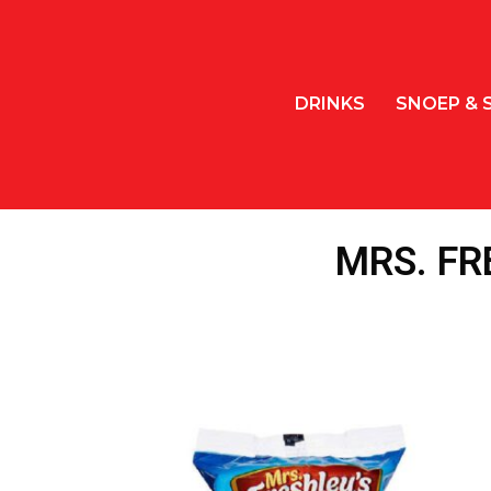
DRINKS
SNOEP & 
MRS. FR