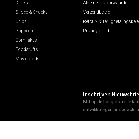
Drinks
Algemene voorwaarden
Snoep & Snacks
Verzendbeleid
Chips
Retour- & Terugbetalingsbele
Popcorn
Privacybeleid
Cornflakes
Foodstuffs
Moviefoods
Inschrijven Nieuwsbrie
Blijf op de hoogte van de laa
ontwikkelingen en speciale 