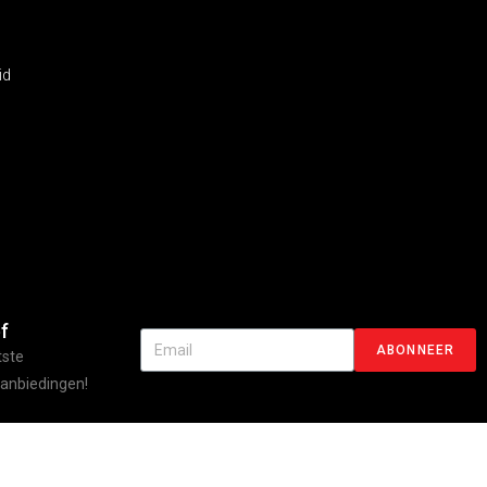
id
f
ABONNEER
tste
aanbiedingen!