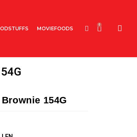
ODSTUFFS
MOVIEFOODS
154G
 Brownie 154G
LLEN