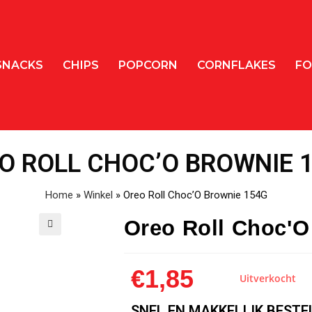
SNACKS
CHIPS
POPCORN
CORNFLAKES
FO
O ROLL CHOC’O BROWNIE 
Home
»
Winkel
»
Oreo Roll Choc’O Brownie 154G
Oreo Roll Choc'O
🔍
€
1,85
Uitverkocht
SNEL EN MAKKELIJK BESTE