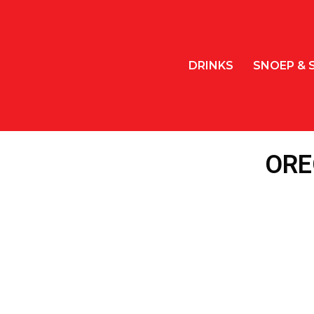
DRINKS
SNOEP & 
ORE