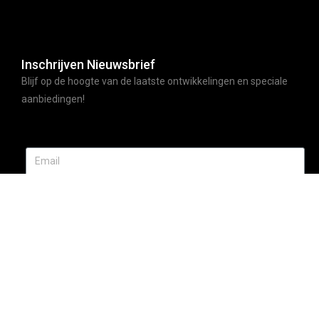
Inschrijven Nieuwsbrief
Blijf op de hoogte van de laatste ontwikkelingen en speciale
aanbiedingen!
ABONNEER
© Moccafood | All rights reserved | Made by webdyno.nl