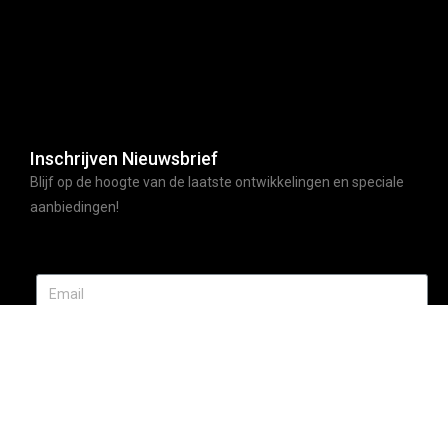
Inschrijven Nieuwsbrief
Blijf op de hoogte van de laatste ontwikkelingen en speciale
aanbiedingen!
ABONNEER
© Moccafood | All rights reserved | Made by webdyno.nl