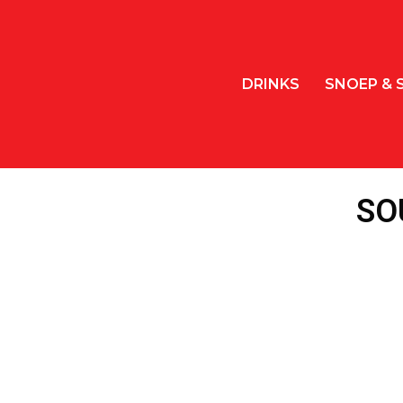
DRINKS
SNOEP & 
SO