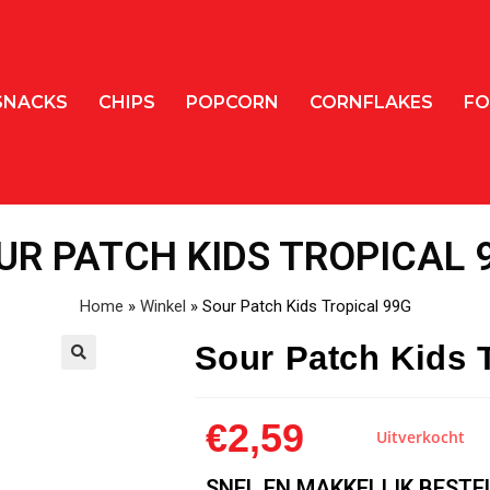
SNACKS
CHIPS
POPCORN
CORNFLAKES
FO
UR PATCH KIDS TROPICAL 
Home
»
Winkel
»
Sour Patch Kids Tropical 99G
Sour Patch Kids 
🔍
€
2,59
Uitverkocht
SNEL EN MAKKELIJK BESTE