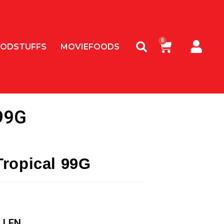
ODSTUFFS
MOVIEFOODS
99G
Tropical 99G
LLEN