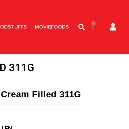
ODSTUFFS
MOVIEFOODS
D 311G
 Cream Filled 311G
LLEN