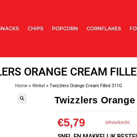
SNACKS
CHIPS
POPCORN
CORNFLAKES
FO
LERS ORANGE CREAM FILLE
Home
»
Winkel
»
Twizzlers Orange Cream Filled 311G
Twizzlers Orange
🔍
€
5,79
Uitverkocht
SNEL EN MAKKELIJK BESTE