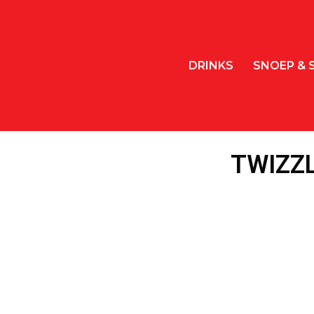
DRINKS
SNOEP & 
TWIZZ