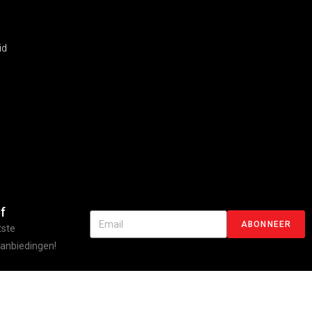
id
f
ABONNEER
tste
aanbiedingen!