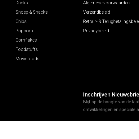
Drinks
Algemene voorwaarden
Snoep & Snacks
Verzendbeleid
Chips
Retour- & Terugbetalingsbele
Popcorn
Privacybeleid
Cornflakes
Foodstuffs
Moviefoods
Inschrijven Nieuwsbrie
Blijf op de hoogte van de laa
ontwikkelingen en speciale 