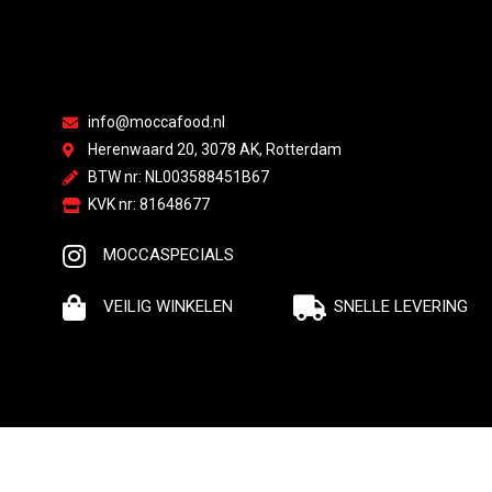
info@moccafood.nl
Herenwaard 20, 3078 AK, Rotterdam
BTW nr: NL003588451B67
KVK nr: 81648677
MOCCASPECIALS
VEILIG WINKELEN
SNELLE LEVERING
© Moccafood | All rights reserved | Made by webdyno.nl