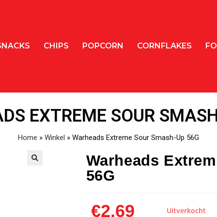
SNACKS
CHIPS
POPCORN
CORNFLAKES
FO
DS EXTREME SOUR SMASH
Home
»
Winkel
»
Warheads Extreme Sour Smash-Up 56G
Warheads Extrem
56G
🔍
€
2,69
Uitverkocht