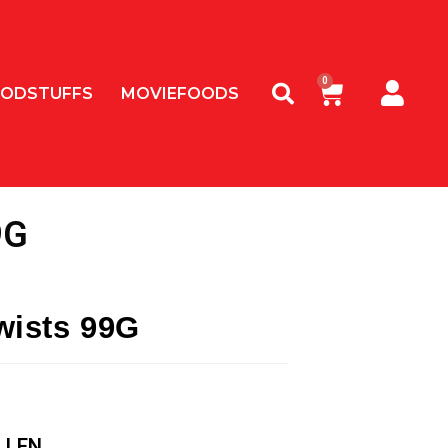
ODSTUFFS
MOVIEFOODS
9G
wists 99G
LLEN