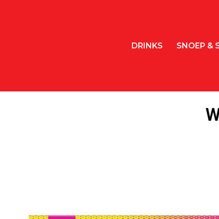
DRINKS
SNOEP & 
W