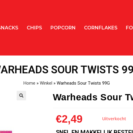
SNACKS
CHIPS
POPCORN
CORNFLAKES
FO
ARHEADS SOUR TWISTS 9
Home
»
Winkel
»
Warheads Sour Twists 99G
Warheads Sour T
🔍
€
2,49
Uitverkocht
SNEL EN MAKKELIJK BESTE